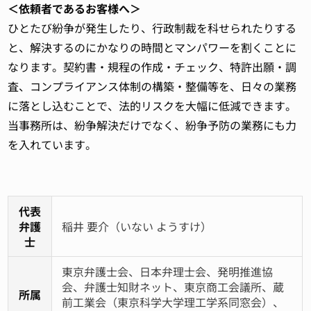
＜依頼者であるお客様へ＞
ひとたび紛争が発生したり、行政制裁を科せられたりする
と、解決するのにかなりの時間とマンパワーを割くことに
なります。契約書・規程の作成・チェック、特許出願・調
査、コンプライアンス体制の構築・整備等を、日々の業務
に落とし込むことで、法的リスクを大幅に低減できます。
当事務所は、紛争解決だけでなく、紛争予防の業務にも力
を入れています。
代表
弁護
稲井 要介（いない ようすけ）
士
東京弁護士会、日本弁理士会、発明推進協
会、弁護士知財ネット、東京商工会議所、蔵
所属
前工業会（東京科学大学理工学系同窓会）、