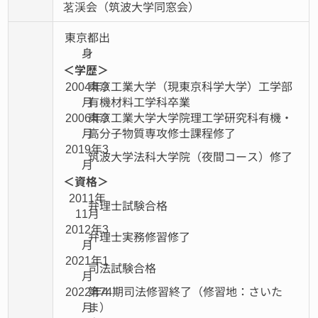
茗渓会（筑波大学同窓会）
東京都出
身
＜学歴＞
2004年3
東京工業大学（現東京科学大学）工学部
月
有機材料工学科卒業
2006年3
東京工業大学大学院理工学研究科有機・
月
高分子物質専攻修士課程修了
2019年3
筑波大学法科大学院（夜間コース）修了
月
＜資格＞
2011年
弁理士試験合格
11月
2012年3
弁理士実務修習修了
月
2021年1
司法試験合格
月
2022年4
第74期司法修習終了（修習地：さいた
月
ま）