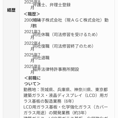
2025年8
弁護士、弁理士登録
月
経歴
＜職歴＞
2006年4
旭硝子株式会社（現ＡＧＣ株式会社）勤
月
務
2021年3
同社休職（司法修習を受けるため）
月
2022年4
同社復職（司法修習終了のため）
月
2025年7
同社退職
月
2025年8
稲井法律特許事務所開設
月
＜前職に
ついて＞
勤務地：茨城県、兵庫県、神奈川県、東京都
建築ガラス・液晶ディスプレイ（LCD）用ガ
ラス基板の製造業務（6年）
LCD用ガラス基板・化学強化ガラス（カバー
ガラス用途）の開発業務（約3年）